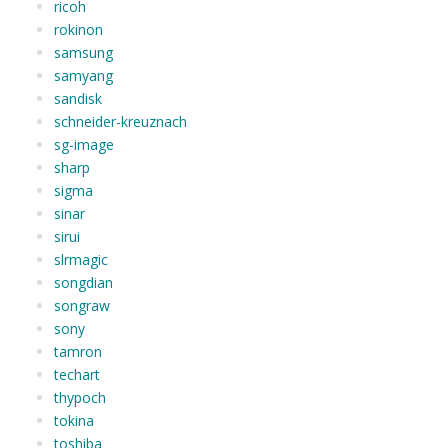
ricoh
rokinon
samsung
samyang
sandisk
schneider-kreuznach
sg-image
sharp
sigma
sinar
sirui
slrmagic
songdian
songraw
sony
tamron
techart
thypoch
tokina
toshiba