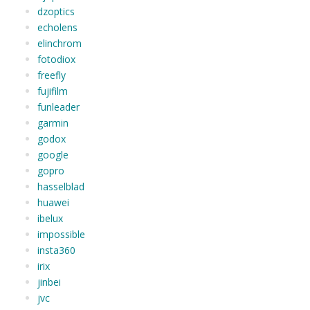
dzoptics
echolens
elinchrom
fotodiox
freefly
fujifilm
funleader
garmin
godox
google
gopro
hasselblad
huawei
ibelux
impossible
insta360
irix
jinbei
jvc