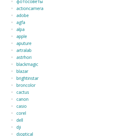
фотосоветы
actioncamera
adobe
agfa
alpa
apple
aputure
artralab
astrhori
blackmagic
blazar
brightinstar
broncolor
cactus
canon
casio
corel
dell
dji
djoptical