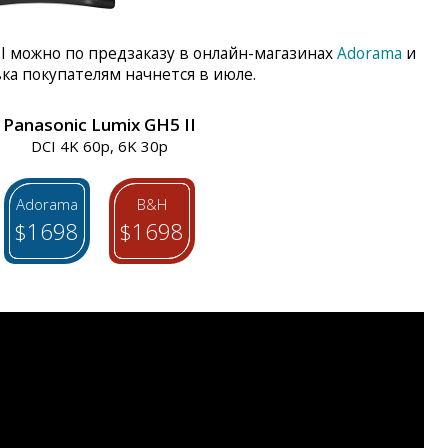
II можно по предзаказу в онлайн-магазинах
Adorama
и
ка покупателям начнется в июле.
Panasonic Lumix GH5 II
DCI 4K 60p, 6K 30p
Adorama
B&H
$1698
$1698