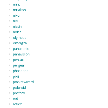
mint
mitakon
nikon
nisi
nissin
nokia
olympus
omdigital
panasonic
panavision
pentax
pergear
phaseone
pixii
pocketwizard
polaroid
profoto
red
reflex