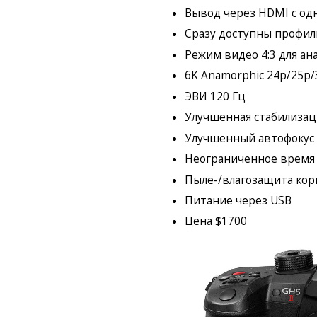
Вывод через HDMI с од
Сразу доступны профили V
Режим видео 4:3 для а
6K Anamorphic 24p/25p/3
ЭВИ 120 Гц
Улучшенная стабилизация
Улучшенный автофокус
Неограниченное время
Пыле-/влагозащита кор
Питание через USB
Цена $1700