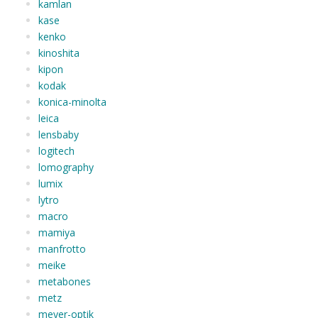
kamlan
kase
kenko
kinoshita
kipon
kodak
konica-minolta
leica
lensbaby
logitech
lomography
lumix
lytro
macro
mamiya
manfrotto
meike
metabones
metz
meyer-optik