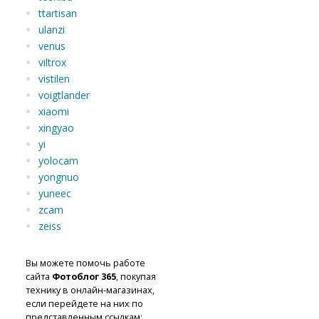
ttartisan
ulanzi
venus
viltrox
vistilen
voigtlander
xiaomi
xingyao
yi
yolocam
yongnuo
yuneec
zcam
zeiss
Вы можете помочь работе
сайта
Фотоблог 365
, покупая
технику в онлайн-магазинах,
если перейдете на них по
представленным ссылкам: