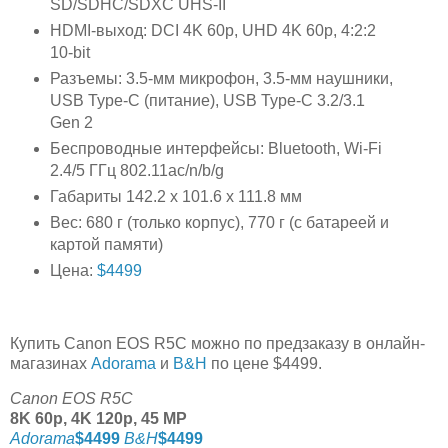
SD/SDHC/SDXC UHS-II
HDMI-выход: DCI 4K 60p, UHD 4K 60p, 4:2:2
10-bit
Разъемы: 3.5-мм микрофон, 3.5-мм наушники,
USB Type-C (питание), USB Type-C 3.2/3.1
Gen 2
Беспроводные интерфейсы: Bluetooth, Wi-Fi
2.4/5 ГГц 802.11ac/n/b/g
Габариты 142.2 x 101.6 x 111.8 мм
Вес: 680 г (только корпус), 770 г (с батареей и
картой памяти)
Цена:
$4499
Купить Canon EOS R5C можно по предзаказу в онлайн-
магазинах
Adorama
и
B&H
по цене $4499.
Canon EOS R5C
8K 60p, 4K 120p, 45 MP
Adorama
$4499
B&H
$4499