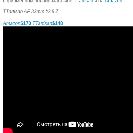
в фирменном онлайн-магазине
TTartisan
и на
Amazon
.
TTartisan AF 32mm f/2.8 Z
Amazon
$170
TTartisan
$148