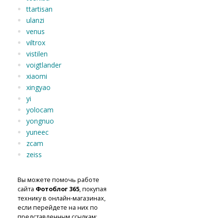
ttartisan
ulanzi
venus
viltrox
vistilen
voigtlander
xiaomi
xingyao
yi
yolocam
yongnuo
yuneec
zcam
zeiss
Вы можете помочь работе
сайта
Фотоблог 365
, покупая
технику в онлайн-магазинах,
если перейдете на них по
представленным ссылкам: