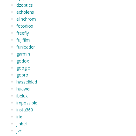
dzoptics
echolens
elinchrom
fotodiox
freefly
fujifilm
funleader
garmin
godox
google
gopro
hasselblad
huawei
ibelux
impossible
insta360
irix
jinbei
jvc