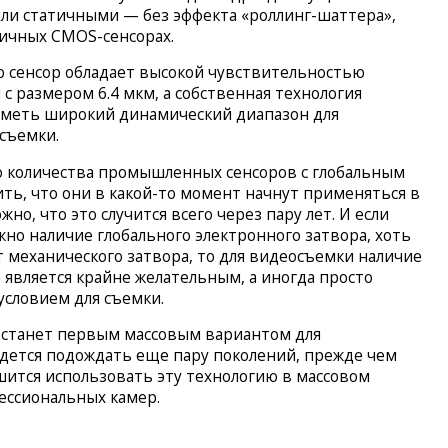
были статичными — без эффекта «роллинг-шаттера»,
пичных CMOS-сенсорах.
о сенсор обладает высокой чувствительностью
с размером 6.4 мкм, а собственная технология
меть широкий динамический диапазон для
съемки.
о количества промышленных сенсоров с глобальным
ь, что они в какой-то момент начнут применяться в
но, что это случится всего через пару лет. И если
жно наличие глобального электронного затвора, хоть
т механического затвора, то для видеосъемки наличие
 является крайне желательным, а иногда просто
словием для съемки.
не станет первым массовым вариантом для
дется подождать еще пару поколений, прежде чем
ится использовать эту технологию в массовом
ессиональных камер.