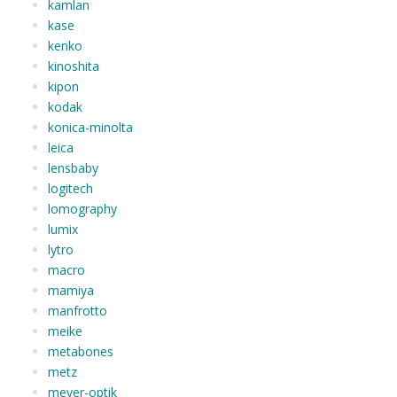
kamlan
kase
kenko
kinoshita
kipon
kodak
konica-minolta
leica
lensbaby
logitech
lomography
lumix
lytro
macro
mamiya
manfrotto
meike
metabones
metz
meyer-optik