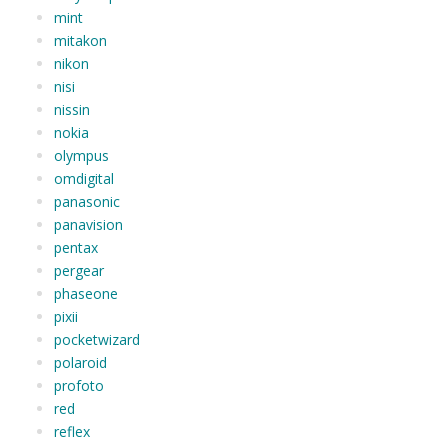
mint
mitakon
nikon
nisi
nissin
nokia
olympus
omdigital
panasonic
panavision
pentax
pergear
phaseone
pixii
pocketwizard
polaroid
profoto
red
reflex