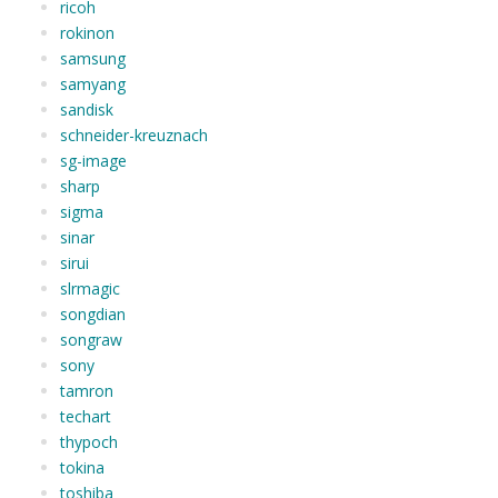
ricoh
rokinon
samsung
samyang
sandisk
schneider-kreuznach
sg-image
sharp
sigma
sinar
sirui
slrmagic
songdian
songraw
sony
tamron
techart
thypoch
tokina
toshiba