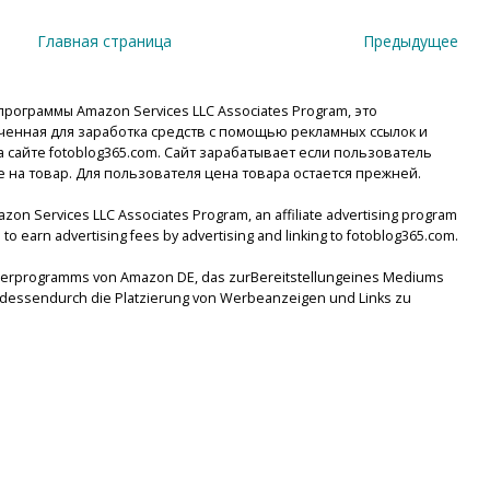
Главная страница
Предыдущее
рограммы Amazon Services LLC Associates Program, это
енная для заработка средств с помощью рекламных ссылок и
сайте fotoblog365.com. Сайт зарабатывает если пользователь
е на товар. Для пользователя цена товара остается прежней.
mazon Services LLC Associates Program, an affiliate advertising program
to earn advertising fees by advertising and linking to fotoblog365.com.
tnerprogramms von Amazon DE, das zurBereitstellungeines Mediums
lsdessendurch die Platzierung von Werbeanzeigen und Links zu