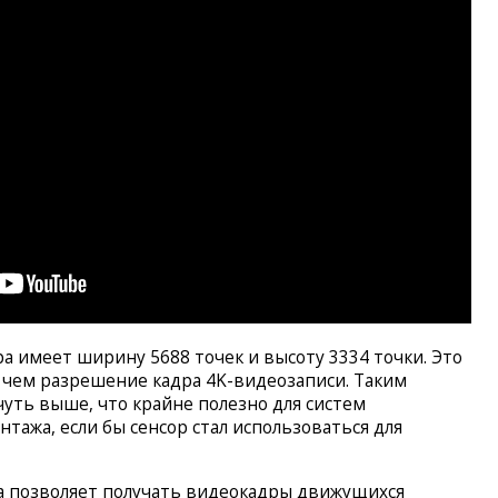
ра имеет ширину 5688 точек и высоту 3334 точки. Это
, чем разрешение кадра 4K-видеозаписи. Таким
чуть выше, что крайне полезно для систем
тажа, если бы сенсор стал использоваться для
а позволяет получать видеокадры движущихся