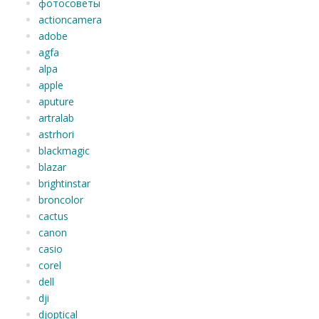
фотосоветы
actioncamera
adobe
agfa
alpa
apple
aputure
artralab
astrhori
blackmagic
blazar
brightinstar
broncolor
cactus
canon
casio
corel
dell
dji
djoptical