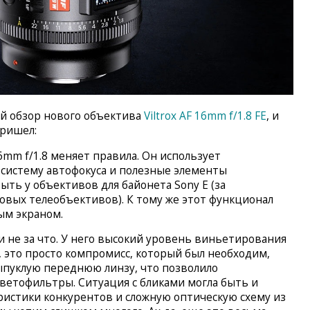
й обзор нового объектива
Viltrox AF 16mm f/1.8 FE
, и
пришел:
16mm f/1.8 меняет правила. Он использует
систему автофокуса и полезные элементы
ыть у объективов для байонета Sony E (за
вых телеобъективов). К тому же этот функционал
ым экраном.
 не за что. У него высокий уровень виньетирования
тно, это просто компромисс, который был необходим,
ыпуклую переднюю линзу, что позволило
ветофильтры. Ситуация с бликами могла быть и
еристики конкурентов и сложную оптическую схему из