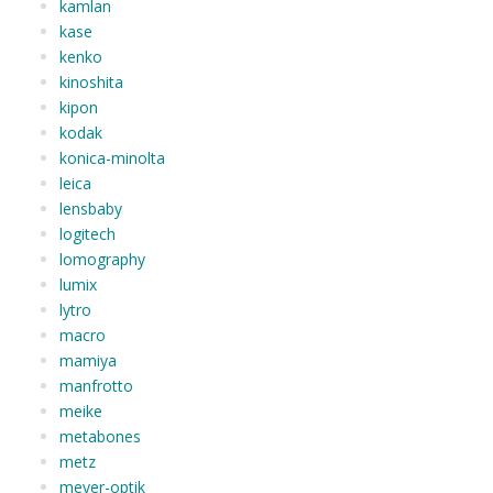
kamlan
kase
kenko
kinoshita
kipon
kodak
konica-minolta
leica
lensbaby
logitech
lomography
lumix
lytro
macro
mamiya
manfrotto
meike
metabones
metz
meyer-optik