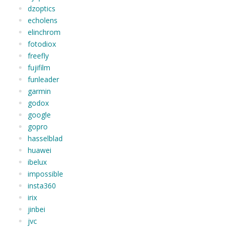
dzoptics
echolens
elinchrom
fotodiox
freefly
fujifilm
funleader
garmin
godox
google
gopro
hasselblad
huawei
ibelux
impossible
insta360
irix
jinbei
jvc