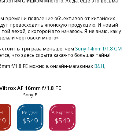
 мы хотим слишком многого. Ах да, еще это весьма
ом времени появление объективов от китайских
удут превосходить японскую продукцию. И новый
той вехой, с которой это началось. Я не знаю, как у
сделали чертовски много».
в стоит в три раза меньше, чем
Sony 14mm f/1.8 GM
ется, что здесь скрыта какая-то большая тайна!
16mm f/1.8 FE можно в онлайн-магазинах
B&H
,
Viltrox AF 16mm f/1.8 FE
Sony E
H
Pergear
AliExpress
49
$549
$549