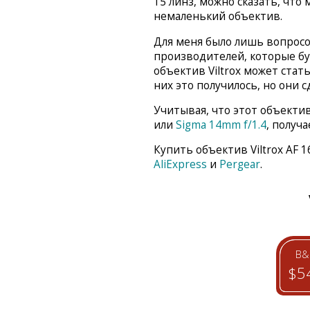
15 линз, можно сказать, что
немаленький объектив.
Для меня было лишь вопрос
производителей, которые б
объектив Viltrox может стать 
них это получилось, но они 
Учитывая, что этот объекти
или
Sigma 14mm f/1.4
, получа
Купить объектив Viltrox AF 
AliExpress
и
Pergear
.
B&
$5