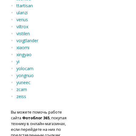
ttartisan
ulanzi
venus
viltrox
vistilen
voigtlander
xiaomi
xingyao
yi
yolocam
yongnuo
yuneec
zcam
zeiss
Вы можете помочь работе
сайта
Фотоблог 365
, покупая
технику в онлайн-магазинах,
если перейдете на них по
представленным ссылкам: