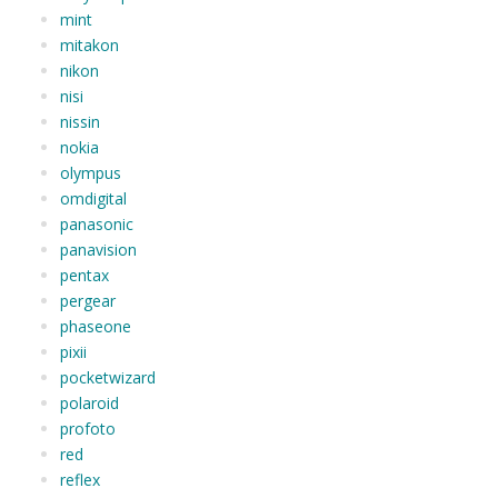
mint
mitakon
nikon
nisi
nissin
nokia
olympus
omdigital
panasonic
panavision
pentax
pergear
phaseone
pixii
pocketwizard
polaroid
profoto
red
reflex