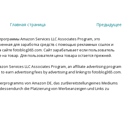
Главная страница
Предыдущее
рограммы Amazon Services LLC Associates Program, это
енная для заработка средств с помощью рекламных ссылок и
сайте fotoblog365.com. Сайт зарабатывает если пользователь
е на товар. Для пользователя цена товара остается прежней.
mazon Services LLC Associates Program, an affiliate advertising program
to earn advertising fees by advertising and linking to fotoblog365.com.
tnerprogramms von Amazon DE, das zurBereitstellungeines Mediums
lsdessendurch die Platzierung von Werbeanzeigen und Links zu