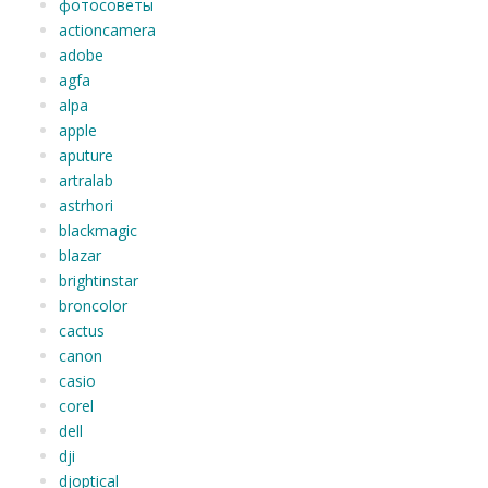
фотосоветы
actioncamera
adobe
agfa
alpa
apple
aputure
artralab
astrhori
blackmagic
blazar
brightinstar
broncolor
cactus
canon
casio
corel
dell
dji
djoptical