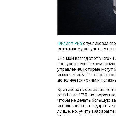
Филипп Рив
опубликовал сво
вот к какому результату он 
«На мой взгляд этот Viltrox 
конкурентную современную 
управления, которые могут б
исключением некоторых топо
дополняется ярким и полезн
Критиковать объектив почти
от f/1.8 до f/2.0, но, вероя
чтобы не делать большую в
использовать стандартные с
лучше, но, учитывая характ