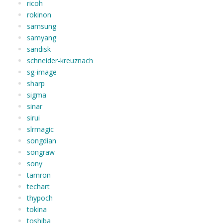
ricoh
rokinon
samsung
samyang
sandisk
schneider-kreuznach
sg-image
sharp
sigma
sinar
sirui
slrmagic
songdian
songraw
sony
tamron
techart
thypoch
tokina
toshiba