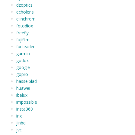
dzoptics
echolens
elinchrom
fotodiox
freefly
fujifilm
funleader
garmin
godox
google
gopro
hasselblad
huawei
ibelux
impossible
insta360
irix
jinbei
jvc