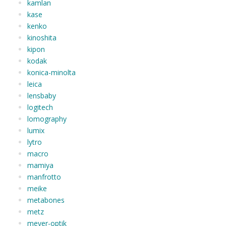
kamlan
kase
kenko
kinoshita
kipon
kodak
konica-minolta
leica
lensbaby
logitech
lomography
lumix
lytro
macro
mamiya
manfrotto
meike
metabones
metz
meyer-optik