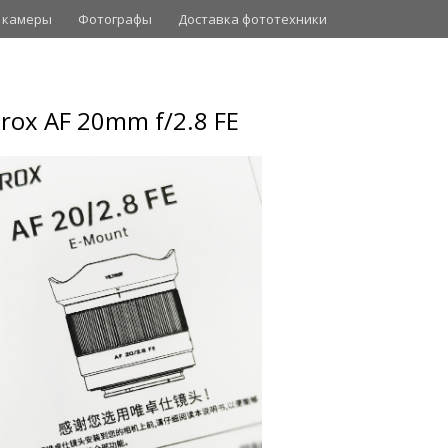
 камеры
Фотографы
Доставка фототехники
trox AF 20mm f/2.8 FE