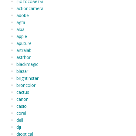
фотосоветы
actioncamera
adobe
agfa
alpa
apple
aputure
artralab
astrhori
blackmagic
blazar
brightinstar
broncolor
cactus
canon
casio
corel
dell
dji
djoptical