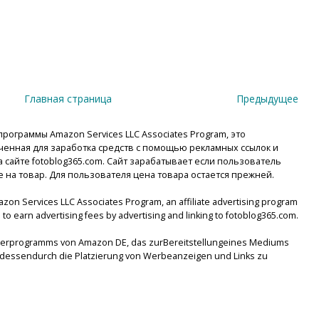
Главная страница
Предыдущее
рограммы Amazon Services LLC Associates Program, это
енная для заработка средств с помощью рекламных ссылок и
сайте fotoblog365.com. Сайт зарабатывает если пользователь
е на товар. Для пользователя цена товара остается прежней.
mazon Services LLC Associates Program, an affiliate advertising program
to earn advertising fees by advertising and linking to fotoblog365.com.
tnerprogramms von Amazon DE, das zurBereitstellungeines Mediums
lsdessendurch die Platzierung von Werbeanzeigen und Links zu