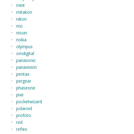
mint
mitakon
nikon
nisi
nissin
nokia
olympus
omdigital
panasonic
panavision
pentax
pergear
phaseone
pixii
pocketwizard
polaroid
profoto
red
reflex