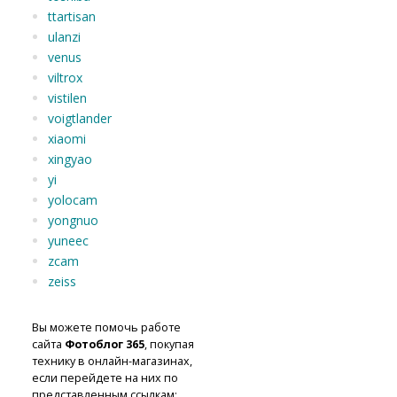
ttartisan
ulanzi
venus
viltrox
vistilen
voigtlander
xiaomi
xingyao
yi
yolocam
yongnuo
yuneec
zcam
zeiss
Вы можете помочь работе
сайта
Фотоблог 365
, покупая
технику в онлайн-магазинах,
если перейдете на них по
представленным ссылкам: