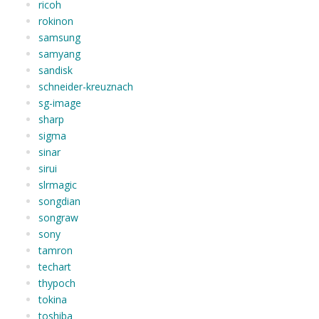
ricoh
rokinon
samsung
samyang
sandisk
schneider-kreuznach
sg-image
sharp
sigma
sinar
sirui
slrmagic
songdian
songraw
sony
tamron
techart
thypoch
tokina
toshiba