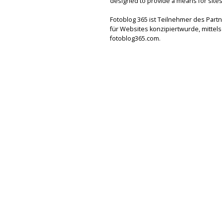
designed to provide a means for sites 
Fotoblog 365 ist Teilnehmer des Par
für Websites konzipiertwurde, mitte
fotoblog365.com.