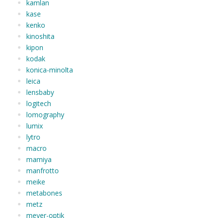
kamlan
kase
kenko
kinoshita
kipon
kodak
konica-minolta
leica
lensbaby
logitech
lomography
lumix
lytro
macro
mamiya
manfrotto
meike
metabones
metz
meyer-optik