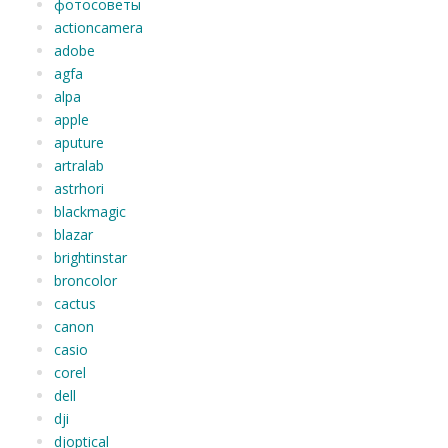
фотосоветы
actioncamera
adobe
agfa
alpa
apple
aputure
artralab
astrhori
blackmagic
blazar
brightinstar
broncolor
cactus
canon
casio
corel
dell
dji
djoptical