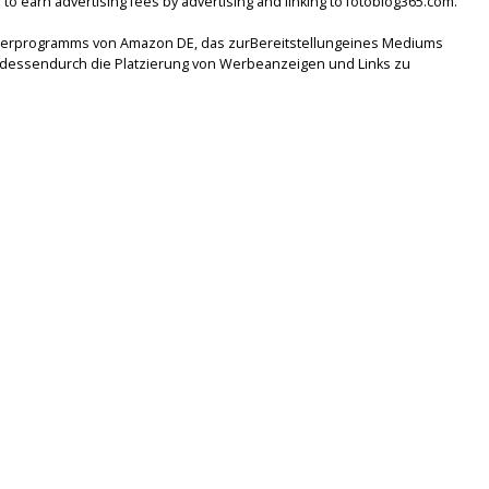
to earn advertising fees by advertising and linking to fotoblog365.com.
tnerprogramms von Amazon DE, das zurBereitstellungeines Mediums
lsdessendurch die Platzierung von Werbeanzeigen und Links zu