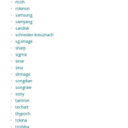
ricoh
rokinon
samsung
samyang
sandisk
schneider-kreuznach
sg-image
sharp
sigma
sinar
sirui
slrmagic
songdian
songraw
sony
tamron
techart
thypoch
tokina
toshiba