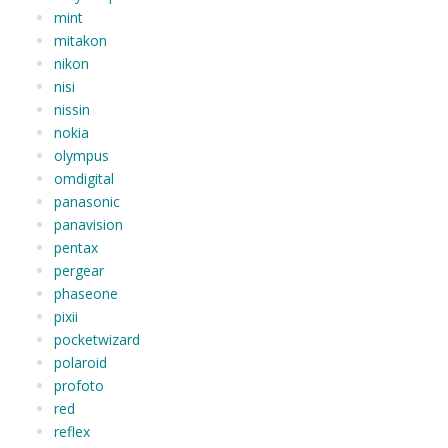
mint
mitakon
nikon
nisi
nissin
nokia
olympus
omdigital
panasonic
panavision
pentax
pergear
phaseone
pixii
pocketwizard
polaroid
profoto
red
reflex