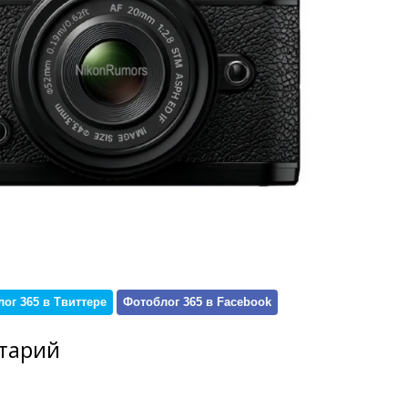
ог 365 в Твиттере
Фотоблог 365 в Facebook
тарий