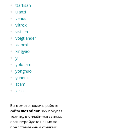
ttartisan
ulanzi
venus
viltrox
vistilen
voigtlander
xiaomi
xingyao
yi
yolocam
yongnuo
yuneec
zcam
zeiss
Вы можете помочь работе
сайта
Фотоблог 365
, покупая
технику в онлайн-магазинах,
если перейдете на них по
представленным ссылкам: