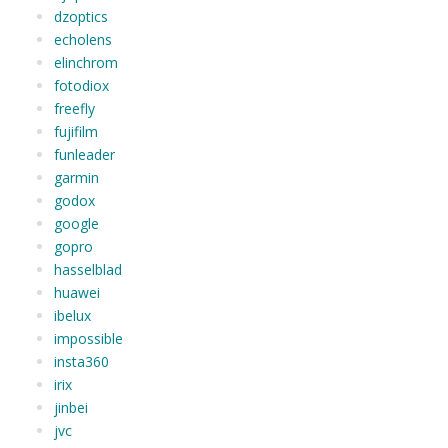
dzoptics
echolens
elinchrom
fotodiox
freefly
fujifilm
funleader
garmin
godox
google
gopro
hasselblad
huawei
ibelux
impossible
insta360
irix
jinbei
jvc