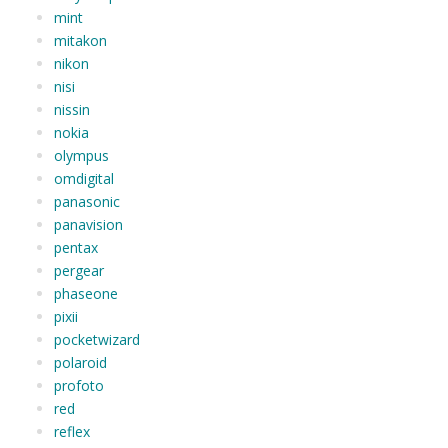
mint
mitakon
nikon
nisi
nissin
nokia
olympus
omdigital
panasonic
panavision
pentax
pergear
phaseone
pixii
pocketwizard
polaroid
profoto
red
reflex