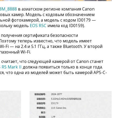
E8M_8888
в азиатском регионе компания Canon
новых камер. Модель с кодовым обозначением
льной фотокамерой, а модель с кодом ID0179 —
кольку модель
EOS R5C
имела код ID0159).
 получения сертификата безопасности
Поэтому теперь известно, что модель имеет
Fi — на 2.4 и 5.1 ГГц, а также Bluetooth. У второй
азонный Wi-Fi.
s
считает, что следующей камерой от Canon станет
 R5 Mark II
должна появиться только в конце года.
ся, что одна из моделей может быть камерой APS-C-