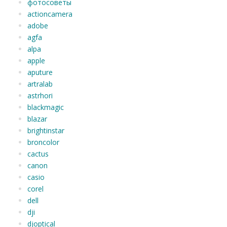
фотосоветы
actioncamera
adobe
agfa
alpa
apple
aputure
artralab
astrhori
blackmagic
blazar
brightinstar
broncolor
cactus
canon
casio
corel
dell
dji
djoptical