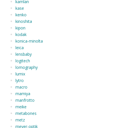
kamlan
kase
kenko
kinoshita
kipon
kodak
konica-minolta
leica
lensbaby
logitech
lomography
lumix
lytro
macro
mamiya
manfrotto
meike
metabones
metz
meyer-optik