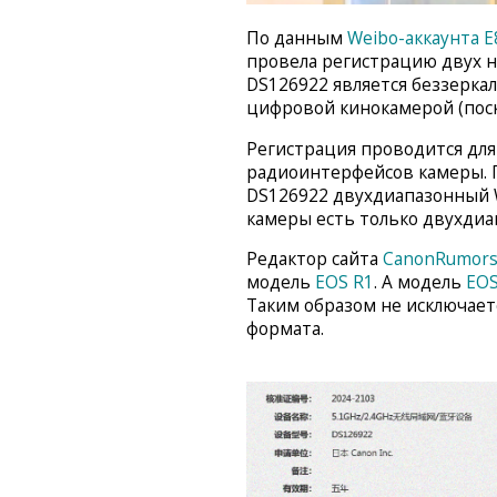
По данным
Weibo-аккаунта 
провела регистрацию двух 
DS126922 является беззерка
цифровой кинокамерой (пос
Регистрация проводится для
радиоинтерфейсов камеры. 
DS126922 двухдиапазонный Wi-
камеры есть только двухдиап
Редактор сайта
CanonRumor
модель
EOS R1
. А модель
EOS
Таким образом не исключает
формата.