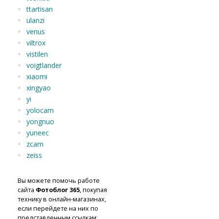
ttartisan
ulanzi
venus
viltrox
vistilen
voigtlander
xiaomi
xingyao
yi
yolocam
yongnuo
yuneec
zcam
zeiss
Вы можете помочь работе
сайта
Фотоблог 365
, покупая
технику в онлайн-магазинах,
если перейдете на них по
представленным ссылкам: