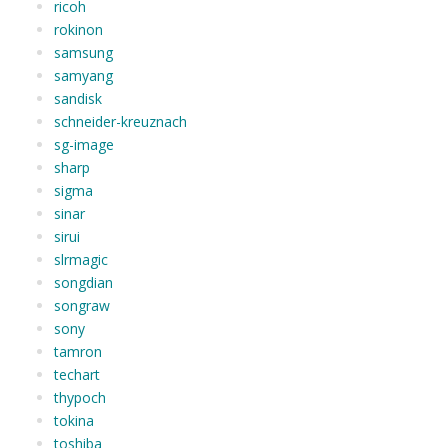
ricoh
rokinon
samsung
samyang
sandisk
schneider-kreuznach
sg-image
sharp
sigma
sinar
sirui
slrmagic
songdian
songraw
sony
tamron
techart
thypoch
tokina
toshiba