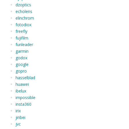
dzoptics
echolens
elinchrom
fotodiox
freefly
fujifilm
funleader
garmin
godox
google
gopro
hasselblad
huawei
ibelux
impossible
insta360
irix
jinbei
jvc