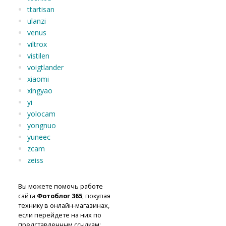
ttartisan
ulanzi
venus
viltrox
vistilen
voigtlander
xiaomi
xingyao
yi
yolocam
yongnuo
yuneec
zcam
zeiss
Вы можете помочь работе
сайта
Фотоблог 365
, покупая
технику в онлайн-магазинах,
если перейдете на них по
представленным ссылкам: