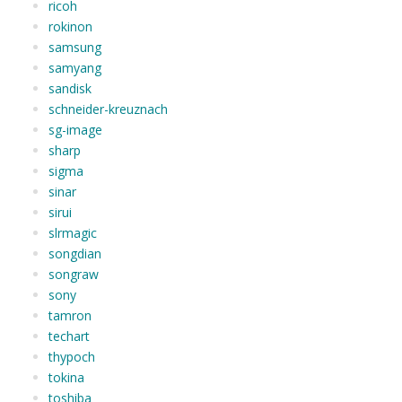
ricoh
rokinon
samsung
samyang
sandisk
schneider-kreuznach
sg-image
sharp
sigma
sinar
sirui
slrmagic
songdian
songraw
sony
tamron
techart
thypoch
tokina
toshiba