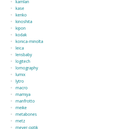
kamlan
kase
kenko
kinoshita
kipon
kodak
konica-minolta
leica
lensbaby
logitech
lomography
lumix
lytro
macro
mamiya
manfrotto
meike
metabones
metz
meyer-optik