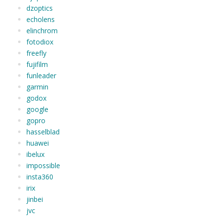
dzoptics
echolens
elinchrom
fotodiox
freefly
fujifilm
funleader
garmin
godox
google
gopro
hasselblad
huawei
ibelux
impossible
insta360
irix
jinbei
jvc