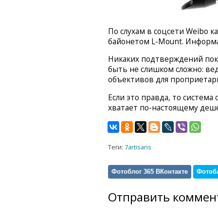
По слухам в соцсети Weibo к
байонетом L-Mount. Информа
Никаких подтверждений пока
быть не слишком сложно: ве
объективов для проприетар
Если это правда, то система
хватает по-настоящему деш
Теги:
7artisans
Фотоблог 365 ВКонтакте
Фотобл
Отправить коммен