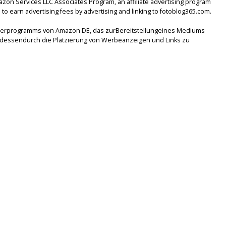
mazon Services LLC Associates Program, an affiliate advertising program
to earn advertising fees by advertising and linking to fotoblog365.com.
tnerprogramms von Amazon DE, das zurBereitstellungeines Mediums
lsdessendurch die Platzierung von Werbeanzeigen und Links zu