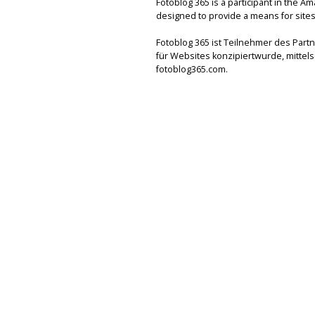
Fotoblog 365 is a participant in the A
designed to provide a means for sites 
Fotoblog 365 ist Teilnehmer des Par
für Websites konzipiertwurde, mitte
fotoblog365.com.