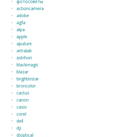
фотосоветы
actioncamera
adobe
agfa
alpa
apple
aputure
artralab
astrhori
blackmagic
blazar
brightinstar
broncolor
cactus
canon
casio
corel
dell
dji
djoptical