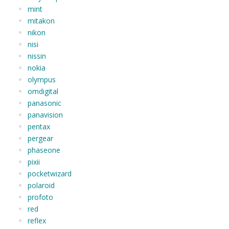
mint
mitakon
nikon
nisi
nissin
nokia
olympus
omdigital
panasonic
panavision
pentax
pergear
phaseone
pixii
pocketwizard
polaroid
profoto
red
reflex