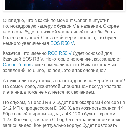
Очевидно, что в какой-то момент Canon выпустит
полнокадровую камеру с буквой V в названии. Скорее
всего она будет в нижней части линейки, чтобы быть
более доступной. С высокой вероятностью, это будет
немного увеличенная
EOS R50 V
.
Кажется, что именно
ROS R50 V
будет основой для
будущей EOS R8 V. Некоторые источники, как заявляет
CanonRumors
, уже намекали на это. Никаких прямых
заявлений не было, но ведь это и так очевидно?
А нужна ли кому-нибудь полнокадровая камера V-серии?
На самом деле, любителей «побольше» всегда хватало,
и эта ниша тоже не является исключением.
По слухам, в новой R8 V будет полнокадровый сенсор на
24.2 МП с процессором DIGIC X, возможность записи 4K
60p со всей ширины кадра, а 4K 120p будет с кропом
1.2x. Конечно, заявлен C-Log3 и неограниченное время
записи видео. Концептуально корпус будет повторять