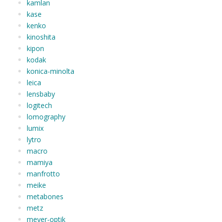
kamlan
kase
kenko
kinoshita
kipon
kodak
konica-minolta
leica
lensbaby
logitech
lomography
lumix
lytro
macro
mamiya
manfrotto
meike
metabones
metz
meyer-optik