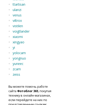
ttartisan
ulanzi
venus
viltrox
vistilen
voigtlander
xiaomi
xingyao
yi
yolocam
yongnuo
yuneec
zcam
zeiss
Вы можете помочь работе
сайта
Фотоблог 365
, покупая
технику в онлайн-магазинах,
если перейдете на них по
представленным ссылкам: