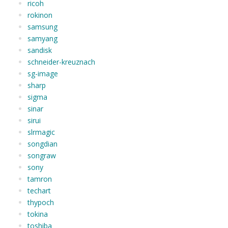
ricoh
rokinon
samsung
samyang
sandisk
schneider-kreuznach
sg-image
sharp
sigma
sinar
sirui
slrmagic
songdian
songraw
sony
tamron
techart
thypoch
tokina
toshiba