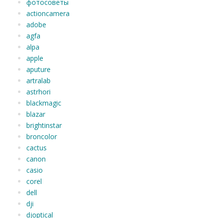
фотосоветы
actioncamera
adobe
agfa
alpa
apple
aputure
artralab
astrhori
blackmagic
blazar
brightinstar
broncolor
cactus
canon
casio
corel
dell
dji
djoptical