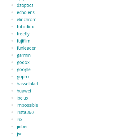
dzoptics
echolens
elinchrom
fotodiox
freefly
fujifilm
funleader
garmin
godox
google
gopro
hasselblad
huawei
ibelux
impossible
insta360
irix
jinbei
jvc