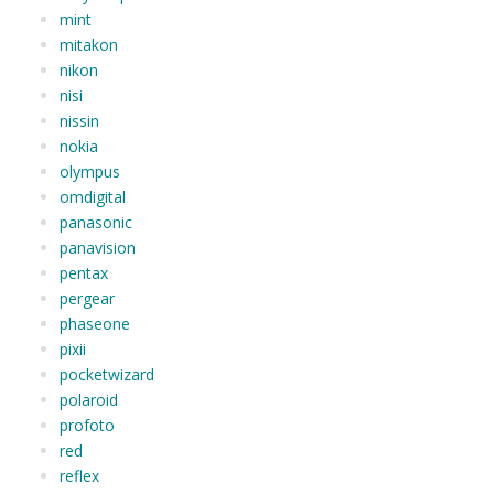
mint
mitakon
nikon
nisi
nissin
nokia
olympus
omdigital
panasonic
panavision
pentax
pergear
phaseone
pixii
pocketwizard
polaroid
profoto
red
reflex