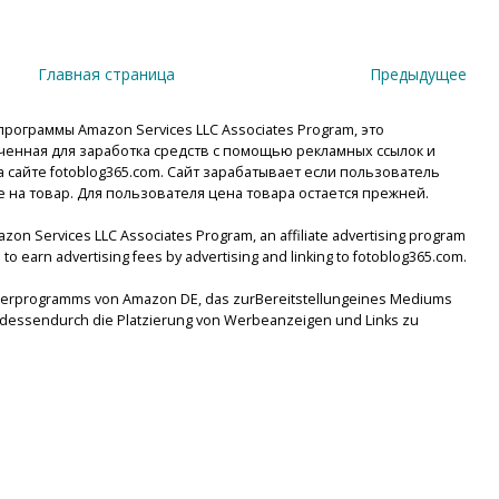
Главная страница
Предыдущее
рограммы Amazon Services LLC Associates Program, это
енная для заработка средств с помощью рекламных ссылок и
сайте fotoblog365.com. Сайт зарабатывает если пользователь
е на товар. Для пользователя цена товара остается прежней.
mazon Services LLC Associates Program, an affiliate advertising program
to earn advertising fees by advertising and linking to fotoblog365.com.
tnerprogramms von Amazon DE, das zurBereitstellungeines Mediums
lsdessendurch die Platzierung von Werbeanzeigen und Links zu