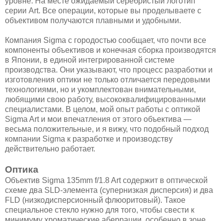
уровне. На месте ожидаемый серебристый логотип
серии Art. Все операции, которые вы проделываете с
объективом получаются плавными и удобными.
Компания Sigma с городостью сообщает, что почти все
компоненты объективов и конечная сборка производятся
в Японии, в единой интегрированной системе
производства. Они указывают, что процесс разработки и
изготовления оптики не только отличается передовыми
технологиями, но и укомплектован внимательными,
любящими свою работу, высококвалифицированными
специалистами. В целом, мой опыт работы с оптикой
Sigma Art и мои впечатления от этого объектива —
весьма положительные, и я вижу, что подобный подход
компании Sigma к разработке и производству
действительно работает.
Оптика
Объектив Sigma 135mm f/1.8 Art содержит в оптической
схеме два SLD-элемента (супернизкая дисперсия) и два
FLD (низкодисперсионный флюоритовый). Такое
специальное стекло нужно для того, чтобы свести к
минимуму хроматические аберрации, особенно в зоне,