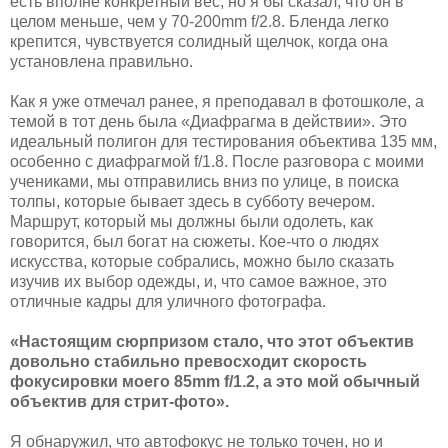
есть вполне конкретный вес, но я бы сказал, что он в
целом меньше, чем у 70-200mm f/2.8. Бленда легко
крепится, чувствуется солидный щелчок, когда она
установлена правильно.
Как я уже отмечал ранее, я преподавал в фотошколе, а
темой в тот день была «Диафрагма в действии». Это
идеальный полигон для тестирования объектива 135 мм,
особенно с диафрагмой f/1.8. После разговора с моими
учениками, мы отправились вниз по улице, в поиска
толпы, которые бывает здесь в субботу вечером.
Маршрут, который мы должны были одолеть, как
говорится, был богат на сюжеты. Кое-что о людях
искусства, которые собрались, можно было сказать
изучив их выбор одежды, и, что самое важное, это
отличные кадры для уличного фотографа.
«Настоящим сюрпризом стало, что этот объектив
довольно стабильно превосходит скорость
фокусировки моего 85mm f/1.2, а это мой обычный
объектив для стрит-фото».
Я обнаружил, что автофокус не только точен, но и