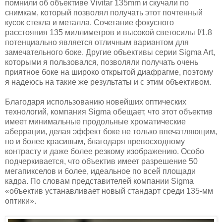
помнили об объективе Vivitar 135mm и скучали по
снимкам, который позволял получать этот почтенный
кусок стекла и металла. Сочетание фокусного
расстояния 135 миллиметров и высокой светосилы f/1.8
потенциально является отличным вариантом для
замечательного боке. Другие объективы серии Sigma Art,
которыми я пользовался, позволяли получать очень
приятное боке на широко открытой диафрагме, поэтому
я надеюсь на такие же результаты и с этим объективом.
Благодаря использованию новейших оптических
технологий, компания Sigma обещает, что этот объектив
имеет минимальные продольные хроматические
аберрации, делая эффект боке не только впечатляющим,
но и более красивым, благодаря превосходному
контрасту и даже более резкому изображению. Особо
подчеркивается, что объектив имеет разрешение 50
мегапикселов и более, идеальное по всей площади
кадра. По словам представителей компании Sigma
«объектив устанавливает новый стандарт среди 135-мм
оптики».