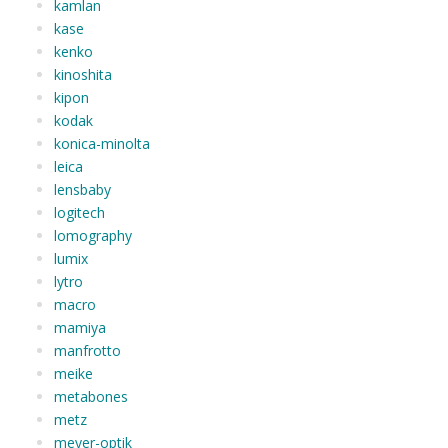
kamlan
kase
kenko
kinoshita
kipon
kodak
konica-minolta
leica
lensbaby
logitech
lomography
lumix
lytro
macro
mamiya
manfrotto
meike
metabones
metz
meyer-optik