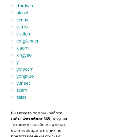
ttartisan
ulanzi
venus
viltrox
vistilen
voigtlander
xiaomi
xingyao
yi
yolocam
yongnuo
yuneec
zcam
zeiss
Вы можете помочь работе
сайта
Фотоблог 365
, покупая
технику в онлайн-магазинах,
если перейдете на них по
представленным ссылкам: