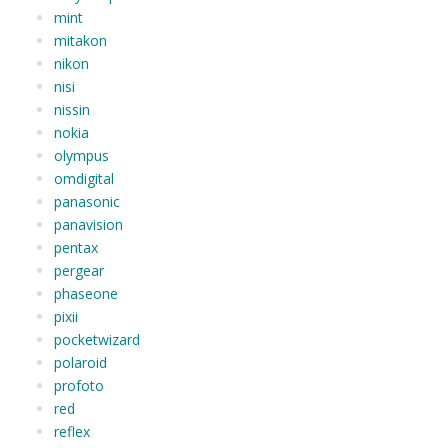
mint
mitakon
nikon
nisi
nissin
nokia
olympus
omdigital
panasonic
panavision
pentax
pergear
phaseone
pixii
pocketwizard
polaroid
profoto
red
reflex