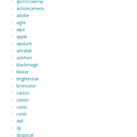
фотосоветы
actioncamera
adobe
agfa
alpa
apple
aputure
artralab
astrhori
blackmagic
blazar
brightinstar
broncolor
cactus
canon
casio
corel
dell
dji
djoptical