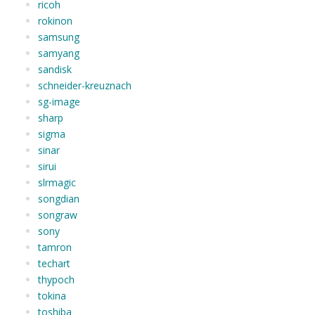
ricoh
rokinon
samsung
samyang
sandisk
schneider-kreuznach
sg-image
sharp
sigma
sinar
sirui
slrmagic
songdian
songraw
sony
tamron
techart
thypoch
tokina
toshiba