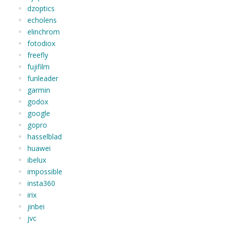
dzoptics
echolens
elinchrom
fotodiox
freefly
fujifilm
funleader
garmin
godox
google
gopro
hasselblad
huawei
ibelux
impossible
insta360
irix
jinbei
jvc