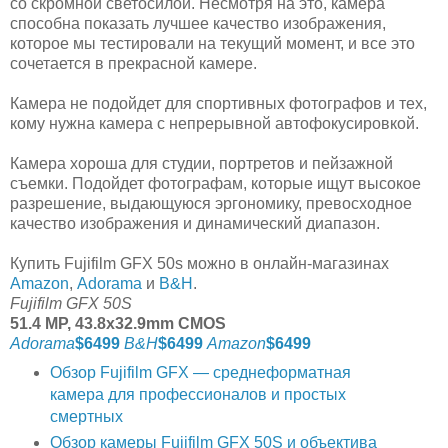
со скромной светосилой. Несмотря на это, камера
способна показать лучшее качество изображения,
которое мы тестировали на текущий момент, и все это
сочетается в прекрасной камере.
Камера не подойдет для спортивных фотографов и тех,
кому нужна камера с непрерывной автофокусировкой.
Камера хороша для студии, портретов и пейзажной
съемки. Подойдет фотографам, которые ищут высокое
разрешение, выдающуюся эргономику, превосходное
качество изображения и динамический диапазон.
Купить Fujifilm GFX 50s можно в онлайн-магазинах
Amazon
,
Adorama
и
B&H
.
Fujifilm GFX 50S
51.4 MP, 43.8x32.9mm CMOS
Adorama
$6499
B&H
$6499
Amazon
$6499
Обзор Fujifilm GFX — среднеформатная
камера для профессионалов и простых
смертных
Обзор камеры Fujifilm GFX 50S и объектива