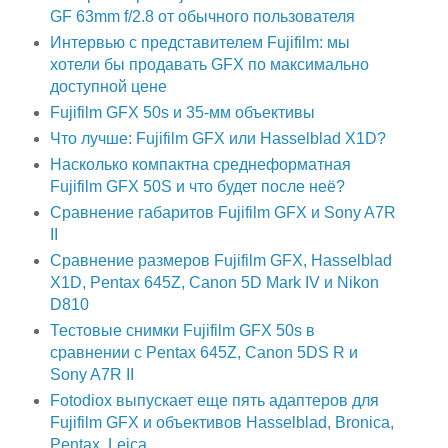
GF 63mm f/2.8 от обычного пользователя
Интервью с представителем Fujifilm: мы
хотели бы продавать GFX по максимально
доступной цене
Fujifilm GFX 50s и 35-мм объективы
Что лучше: Fujifilm GFX или Hasselblad X1D?
Насколько компактна среднеформатная
Fujifilm GFX 50S и что будет после неё?
Сравнение габаритов Fujifilm GFX и Sony A7R
II
Сравнение размеров Fujifilm GFX, Hasselblad
X1D, Pentax 645Z, Canon 5D Mark IV и Nikon
D810
Тестовые снимки Fujifilm GFX 50s в
сравнении с Pentax 645Z, Canon 5DS R и
Sony A7R II
Fotodiox выпускает еще пять адаптеров для
Fujifilm GFX и объективов Hasselblad, Bronica,
Pentax, Leica